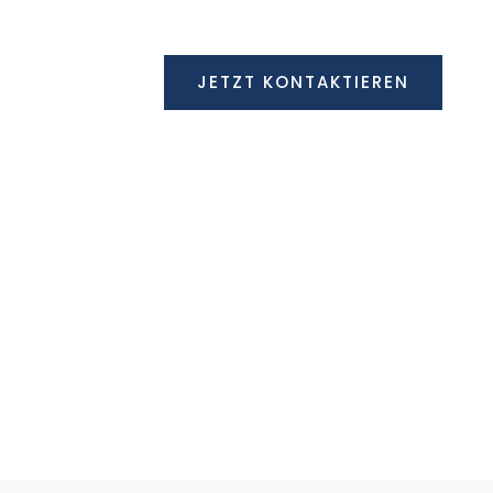
 Mi und Fr: 09:00 – 12:00 || Tel: +49 611 333911
ECHTSANWALT
JETZT KONTAKTIEREN
ht